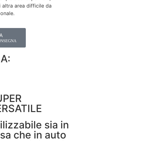
 altra area difficile da
ionale.
A
ONSEGNA
A:
UPER
ERSATILE
ilizzabile sia in
sa che in auto