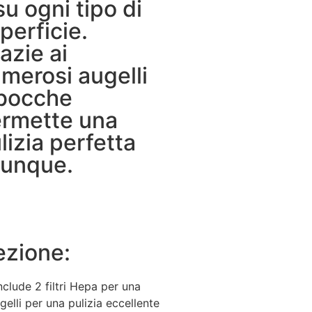
su ogni tipo di
perficie.
azie ai
merosi augelli
bocche
rmette una
lizia perfetta
unque.
ezione:
nclude 2 filtri Hepa per una
gelli per una pulizia eccellente