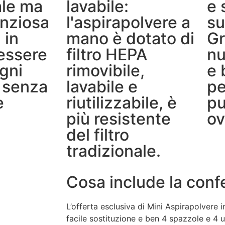
ale ma
lavabile:
e 
enziosa
l'aspirapolvere a
su
 in
mano è dotato di
Gr
essere
filtro HEPA
nu
ogni
rimovibile,
e 
 senza
lavabile e
pe
e
riutilizzabile, è
pu
più resistente
ov
del filtro
tradizionale.
Cosa include la conf
L’offerta esclusiva di Mini Aspirapolvere i
facile sostituzione e ben 4 spazzole e 4 u