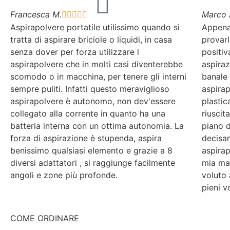
Francesca M.
Marco 





Aspirapolvere portatile utilissimo quando si
Appena 
tratta di aspirare briciole o liquidi, in casa
provar
senza dover per forza utilizzare l
positiv
aspirapolvere che in molti casi diventerebbe
aspiraz
scomodo o in macchina, per tenere gli interni
banale 
sempre puliti. Infatti questo meraviglioso
aspirap
aspirapolvere è autonomo, non dev'essere
plastic
collegato alla corrente in quanto ha una
riuscit
batteria interna con un ottima autonomia. La
piano d
forza di aspirazione è stupenda, aspira
decisam
benissimo qualsiasi elemento e grazie a 8
aspirap
diversi adattatori , si raggiunge facilmente
mia ma
angoli e zone più profonde.
voluto
pieni vo
COME ORDINARE