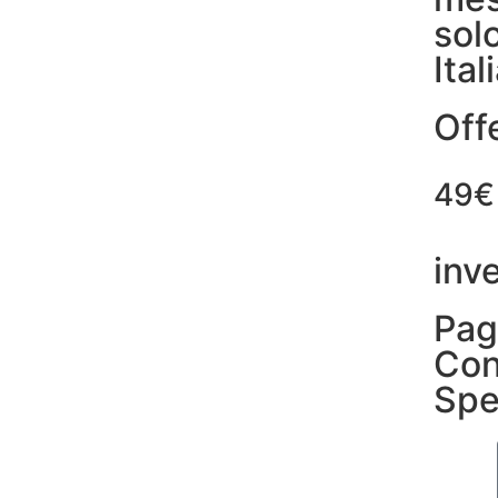
solo
Ital
Offe
49€
inv
Pag
Con
Spe