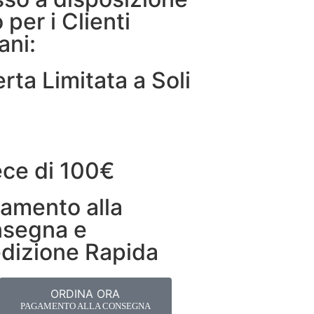
 per i Clienti
iani:
rta Limitata a Soli
ece di 100€
amento alla
segna e
dizione Rapida
ORDINA ORA
PAGAMENTO ALLA CONSEGNA