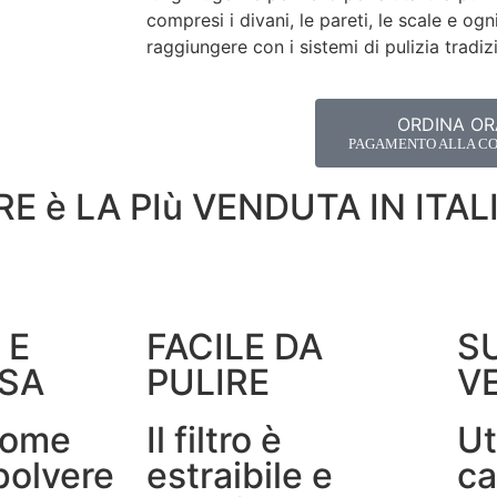
compresi i divani, le pareti, le scale e ogni
raggiungere con i sistemi di pulizia tradiz
ORDINA OR
PAGAMENTO ALLA C
 è LA PIù VENDUTA IN ITALI
 E
FACILE DA
S
OSA
PULIRE
V
come
Il filtro è
Ut
polvere
estraibile e
ca