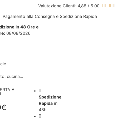
Valutazione Clienti: 4,88 / 5.00





Pagamento alla Consegna e Spedizione Rapida
izione in 48 Ore e
re:
08/08/2026
icie
to, cucina...
ERTA A
I
Spedizione
Rapida
in
9€
48h