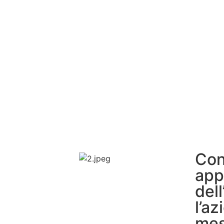
Con
app
dell
l’a
mes