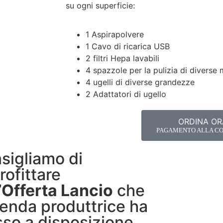
su ogni superficie:
1 Aspirapolvere
1 Cavo di ricarica USB
2 filtri Hepa lavabili
4 spazzole per la pulizia di diverse 
4 ugelli di diverse grandezze
2 Adattatori di ugello
ORDINA OR
PAGAMENTO ALLA C
sigliamo di
rofittare
’
Offerta Lancio
che
zienda produttrice ha
so a disposizione