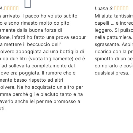
A.
Luana S.










arrivato il pacco ho voluto subito
Mi aiuta tantissim
lo e sono rimasto molto colpito
capelli ... è incr
amente dalla buona forza di
leggero. Si puli
ione, infatti ho fatto una prova seppur
nella pattumiera.
a mettere il beccuccio dell'
sgrassante. Aspira
olvere appoggiata ad una bottiglia di
ricarica con la p
a da due litri (vuota logicamente) ed è
spinotto di un ce
a ad sollevarla completamente dal
comprarlo e così
ove era poggiata. Il rumore che è
qualsiasi presa.
ente basso rispetto ad altri
olvere. Ne ho acquistato un altro per
mma perché gli e piaciuto tanto e ha
 averlo anche lei per me promosso a
ti.