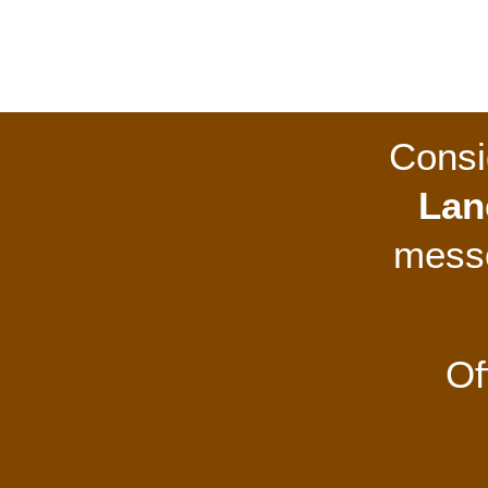
Consig
Lan
messo
Of