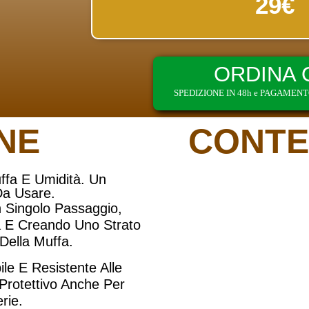
29€
ORDINA 
SPEDIZIONE IN 48h e PAGAMEN
NE
CONTE
ffa E Umidità.
Un
Da Usare.
 Singolo Passaggio,
à E Creando Uno Strato
 Della Muffa.
le E Resistente Alle
Protettivo Anche Per
rie.