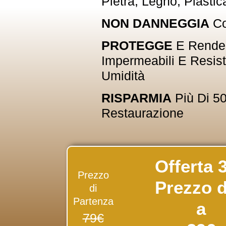
Pietra, Legno, Plastic
NON DANNEGGIA
Co
PROTEGGE
E Rende 
Impermeabili E Resist
Umidità
RISPARMIA
Più Di 5
Restaurazione
Offerta 3
Prezzo
Prezzo d
di
Partenza
a
79€