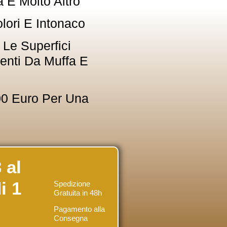
a E Molto Altro
lori E Intonaco
Le Superfici
enti Da Muffa E
00 Euro Per Una
 al
i 1
Spedizione
Gratuita
in 48h
Pagamento alla
Consegna