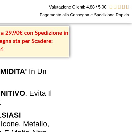





Valutazione Clienti: 4,88 / 5.00
Pagamento alla Consegna e Spedizione Rapida
1 a 29,90€ con Spedizione in
gna sta per Scadere:
26
MIDITA'
In Un
NITIVO
. Evita Il
a
SIASI
licone, Metallo,